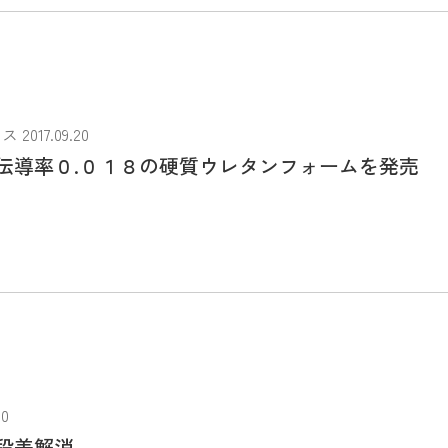
017.09.20
伝導率０.０１８の硬質ウレタンフォームを発売
0
段差解消