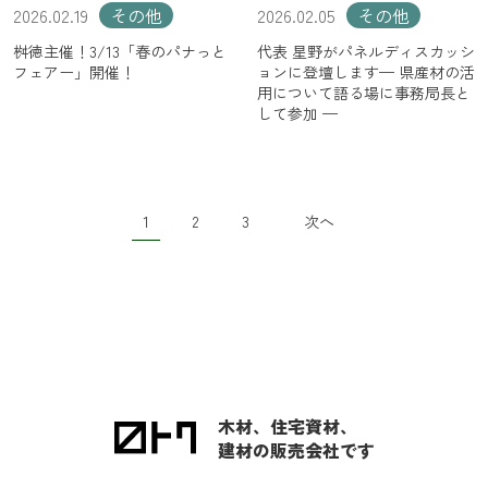
2026.02.19
その他
2026.02.05
その他
桝徳主催！3/13「春のパナっと
代表 星野がパネルディスカッシ
フェアー」開催！
ョンに登壇します— 県産材の活
用について語る場に事務局長と
して参加 —
1
2
3
次へ
木材、住宅資材、
建材の販売会社です