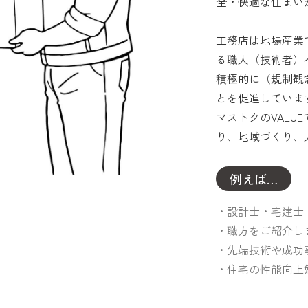
全・快適な住まい
工務店は地場産業
る職人（技術者）
積極的に（規制観
とを促進していま
マストクのVAL
り、地域づくり、
例えば…
設計士・宅建士
職方をご紹介し
先端技術や成功
住宅の性能向上