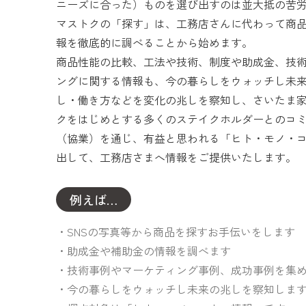
ニーズに合った）ものを選び出すのは並大抵の苦
マストクの「探す」は、工務店さんに代わって商
報を徹底的に調べることから始めます。
商品性能の比較、工法や技術、制度や助成金、技
ングに関する情報も、今の暮らしをウォッチし未
し・働き方などを変化の兆しを察知し、さいたま
クをはじめとする多くのステイクホルダーとのコ
（協業）を通じ、有益と思われる「ヒト・モノ・
出して、工務店さまへ情報をご提供いたします。
例えば…
SNSの写真等から商品を探すお手伝いをします
助成金や補助金の情報を調べます
技術事例やマーケティング事例、成功事例を集
今の暮らしをウォッチし未来の兆しを察知しま