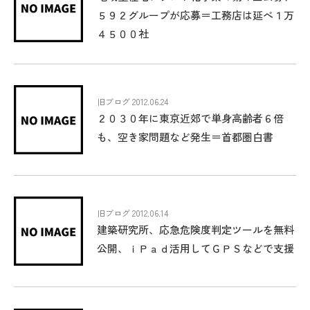
５９２グループが応募＝工務店は延べ１万
４５００社
旧ブログ 2012.06.24
２０３０年に東京近郊で単身高齢者６倍
も、空き家問題など発生＝首都圏白書
旧ブログ 2012.06.14
建築研究所、応急危険度判定ツールを無料
公開、ｉＰａｄ活用してＧＰＳなどで支援