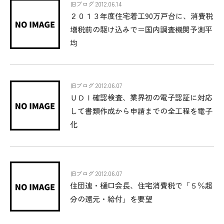
旧ブログ 2012.06.14
２０１３年度住宅着工90万戸台に、消費税
増税前の駆け込みで＝国内調査機関予測平
均
旧ブログ 2012.06.07
ＵＤＩ確認検査、業界初の電子認証に対応
して書類作成から申請までの全工程を電子
化
旧ブログ 2012.06.07
住団連・樋口会長、住宅消費税で「５％超
分の還元・給付」を要望