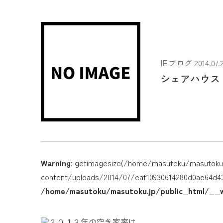
旧ブログ 2014.07.2
シェアハウス
Warning
: getimagesize(/home/masutoku/masutoku.
content/uploads/2014/07/eaf10930614280d0ae64d430756
/home/masutoku/masutoku.jp/public_html/__w