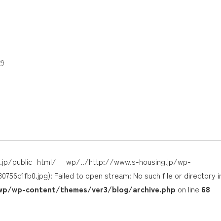
9
jp/public_html/__wp/../http://www.s-housing.jp/wp-
c1fb0.jpg): Failed to open stream: No such file or directory i
p/wp-content/themes/ver3/blog/archive.php
on line
68