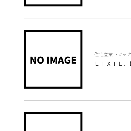
住宅産業トピックス 2
ＬＩＸＩＬ、